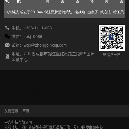
手机：1328-1111-028
微信：zbkj10086
邮箱：wqb@zhongbinkeji.com
地址：四川省成都市锦江区红星路三段IFS国际
微信扫一扫
金融中心
安徽全网营销
北京全网营销
重庆全网营销
福建全网营销
甘肃全网营销
广东全
网营销
广西全网营销
贵州全网营销
海南全网营销
河北全网营销
黑龙江全网营
销
河南全网营销
湖北全网营销
湖南全网营销
江苏全网营销
江西全网营销
吉林
全网营销
辽宁全网营销
内蒙古全网营销
宁夏全网营销
青海全网营销
山东全网
营销
上海全网营销
山西全网营销
陕西全网营销
四川全网营销
天津全网营销
新
疆全网营销
西藏全网营销
云南全网营销
浙江全网营销
友情链接：
百度
中宾科技有限公司
公司地址：四川省成都市锦江区红星路三段一号IFS国际金融中心