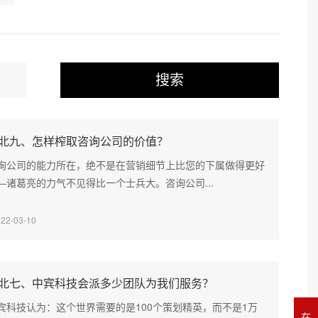
搜索
北九、怎样榨取咨询公司的价值？
询公司的能力所在，绝不是在营销细节上比您的下属做得更好
—诸葛亮的力气不见得比一个士兵大。咨询公司...
022-03-10
北七、中宾科技会派多少团队为我们服务？
宾科技认为：这个世界需要的是100个策划精英，而不是1万
在