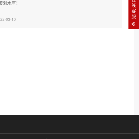
策划水军！
线
客
服
022-03-10