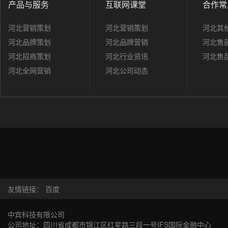
产品与服务
互联网课堂
合作常
河北营销策划
河北营销策划
河北其
河北品牌策划
河北品牌营销
河北售
河北招商策划
河北行业资讯
河北售
河北全网营销
河北公司动态
安徽售前问题
北京售前问题
重庆售前问题
福建售前问题
甘肃售前问
问题
江西售前问题
吉林售前问题
辽宁售前问题
内蒙古售前问题
宁夏
售前问题
浙江售前问题
友情链接：
百度
中宾科技有限公司
公司地址：四川省成都市锦江区红星路三段一号IFS国际金融中心