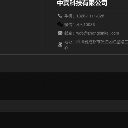
手机：1328-1111-028
微信：zbkj10086
邮箱：wqb@zhongbinkeji.com
地址：四川省成都市锦江区红星路三
心
黑龙江售前问题
河南售前问题
湖北售前问题
湖南售前问题
江苏售前
前问题
四川售前问题
天津售前问题
新疆售前问题
西藏售前问题
云南