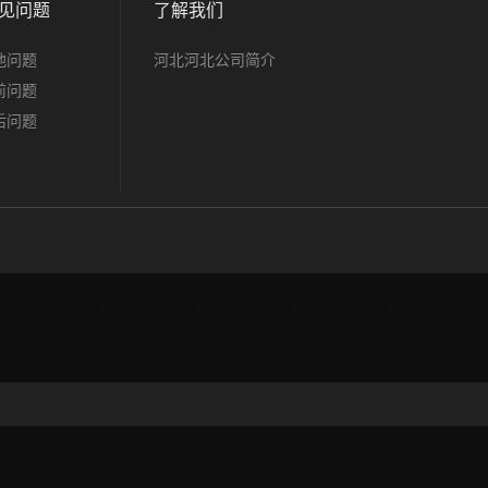
见问题
了解我们
他问题
河北河北公司简介
前问题
后问题
题
广东售前问题
广西售前问题
贵州售前问题
海南售前问题
河北售前问题
售前问题
青海售前问题
山东售前问题
上海售前问题
山西售前问题
陕西售