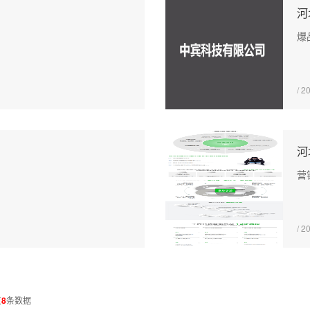
河
爆
/ 2
河
营
/ 2
页
8
条数据