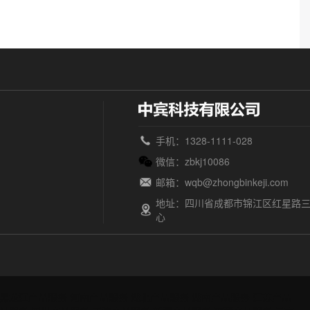
手机：1328-1111-028
微信：zbkj10086
邮箱：wqb@zhongbinkeji.com
地址：四川省成都市锦江区红星路三
心
黑龙江产品服务
河南产品服务
湖北产品服务
湖南产品服务
江苏产品