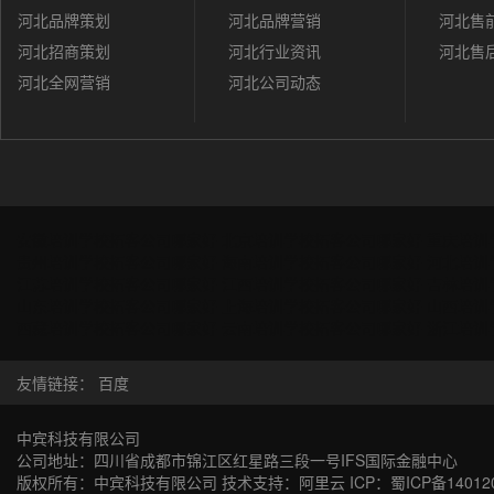
河北品牌策划
河北品牌营销
河北售
河北招商策划
河北行业资讯
河北售
河北全网营销
河北公司动态
安徽培训学校拓客公司哪家好
北京培训学校拓客公司哪家好
重庆培训
贵州培训学校拓客公司哪家好
海南培训学校拓客公司哪家好
河北培训
江苏培训学校拓客公司哪家好
江西培训学校拓客公司哪家好
吉林培训
山东培训学校拓客公司哪家好
上海培训学校拓客公司哪家好
山西培训
西藏培训学校拓客公司哪家好
云南培训学校拓客公司哪家好
浙江培训
友情链接：
百度
中宾科技有限公司
公司地址：四川省成都市锦江区红星路三段一号IFS国际金融中心
版权所有：中宾科技有限公司 技术支持：阿里云 ICP：
蜀ICP备14012