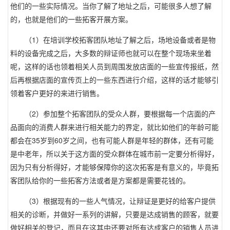
他们的一些实际情况。当你了解了地址之后，可能很多人想了解
的，也就是他们的一些拓客开展方案。
1
（
）在培训学校拓客团队地址了解之后，场地设备或者是物
料的设备完成之后，大多数的辩证师也就可以在整个现场来坐着
呢，这样的话也领着相关人员到周围发放店面的一些宣传报纸，然
后再根据店面的宣传页上的一些东西进行介绍，这样的话才能够引
领着客户更好的来进行销售。
2
（
）参加整个拓客团队的受众人群，要根据每一个店面的产
品面向的消费人群来进行相关能力的界定，就比如他们的年龄可能
35
60
都会在
岁到
岁之间，也有可能人群是年轻的群体，还有可能
是中老年，所以关于这方面的受众群体在城市前一定要分析得好，
因为只有分析得好，才能够保障你的这次拓客是有意义的，毕竟拓
客团队给你的一些拓客方法或者是方案都是需要花钱的。
3
（
）根据现有的一些人气情况，让辩证是更好的给客户提供
相关的诊断，并做好一系列的讲解，只要是达成销售的顾客，就要
做好相关的登记，而且在这其中还要对所有达成客户的销售人员进