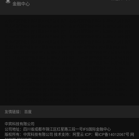
金融中心
安徽培训学校拓客团队如何开展拓客？
北京培训学校拓客团队如何开展拓客？
重庆培训学校拓客团队如何开展拓客？
福建培训学校拓客团队如何开展拓客？
甘肃培训学校拓客团队如何开展拓客？
广东培训学校拓客团队如何开展拓客？
广西培训学校拓客团队如何开展拓客？
贵州培训学校拓客团队如何开展拓客？
海南培训学校拓客团队如何开展拓客？
河北培训学校拓客团队如何开展拓客？
黑龙江培训学校拓客团队如何开展拓客？
河南培训学校拓客团队如何开展拓
客？
湖北培训学校拓客团队如何开展拓客？
湖南培训学校拓客团队如何开展拓
客？
江苏培训学校拓客团队如何开展拓客？
江西培训学校拓客团队如何开展拓
客？
吉林培训学校拓客团队如何开展拓客？
辽宁培训学校拓客团队如何开展拓
客？
内蒙古培训学校拓客团队如何开展拓客？
宁夏培训学校拓客团队如何开展
拓客？
青海培训学校拓客团队如何开展拓客？
山东培训学校拓客团队如何开展
拓客？
上海培训学校拓客团队如何开展拓客？
山西培训学校拓客团队如何开展
拓客？
陕西培训学校拓客团队如何开展拓客？
四川培训学校拓客团队如何开展
拓客？
天津培训学校拓客团队如何开展拓客？
新疆培训学校拓客团队如何开展
拓客？
西藏培训学校拓客团队如何开展拓客？
云南培训学校拓客团队如何开展
拓客？
浙江培训学校拓客团队如何开展拓客？
友情链接：
百度
中宾科技有限公司
公司地址：四川省成都市锦江区红星路三段一号IFS国际金融中心
版权所有：中宾科技有限公司 技术支持：阿里云 ICP：
蜀ICP备14012067号
网