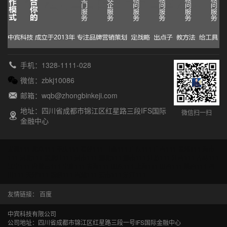
手机：1328-1111-028
微信：zbkj10086
邮箱：wqb@zhongbinkeji.com
地址：四川省成都市锦江区红星路三段IFS国际
微信扫一扫
金融中心
安徽111
北京111
重庆111
福建111
甘肃111
广东111
广西111
贵州111
海南
111
河北111
黑龙江111
河南111
湖北111
湖南111
江苏111
江西111
吉林111
辽宁111
内蒙古111
宁夏111
青海111
山东111
上海111
山西111
陕西111
四
川111
天津111
新疆111
西藏111
云南111
浙江111
友情链接：
百度
中宾科技有限公司
公司地址：四川省成都市锦江区红星路三段一号IFS国际金融中心